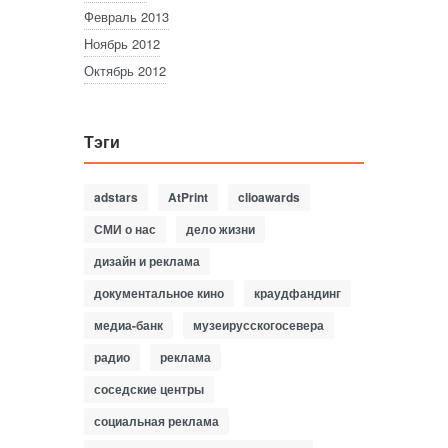
Февраль 2013
Ноябрь 2012
Октябрь 2012
Тэги
adstars
AtPrint
clioawards
СМИ о нас
дело жизни
дизайн и реклама
документальное кино
краудфандинг
медиа-банк
музеирусскогосевера
радио
реклама
соседские центры
социальная реклама