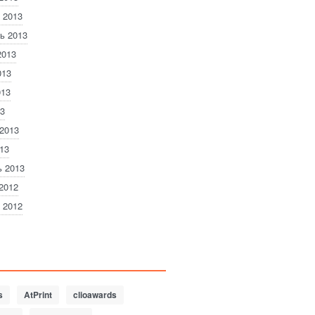
 2013
ь 2013
2013
013
013
3
2013
13
 2013
2012
 2012
s
AtPrint
clioawards