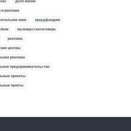
 нас
дело жизни
 и реклама
ентальное кино
краудфандинг
-банк
музеирусскогосевера
реклама
ские центры
льная реклама
льное предпринимательство
льные проекты
льные прокты