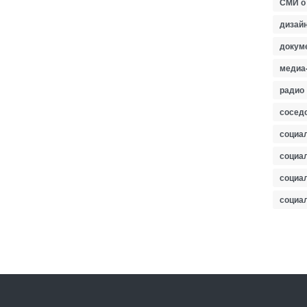
СМИ о
дизайн
докум
медиа
радио
сосед
социа
социа
социа
социа