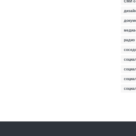
СМИ о
дизайн
докум
медиа
радио
сосед
социа
социа
социа
социа