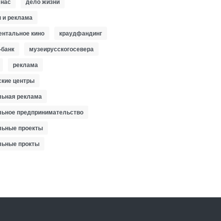
 нас
дело жизни
 и реклама
ентальное кино
краудфандинг
-банк
музеирусскогосевера
реклама
ские центры
льная реклама
льное предпринимательство
льные проекты
льные прокты