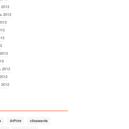
 2013
ь 2013
2013
013
013
3
2013
13
 2013
2012
 2012
s
AtPrint
clioawards