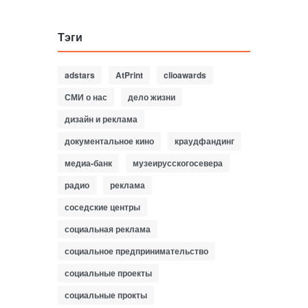
Тэги
adstars
AtPrint
clioawards
СМИ о нас
дело жизни
дизайн и реклама
документальное кино
краудфандинг
медиа-банк
музеирусскогосевера
радио
реклама
соседские центры
социальная реклама
социальное предпринимательство
социальные проекты
социальные прокты