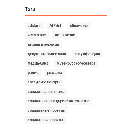
Тэги
adstars
AtPrint
clioawards
СМИ о нас
дело жизни
дизайн и реклама
документальное кино
краудфандинг
медиа-банк
музеирусскогосевера
радио
реклама
соседские центры
социальная реклама
социальное предпринимательство
социальные проекты
социальные прокты