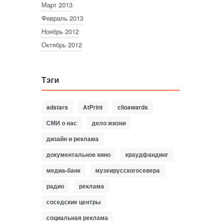
Март 2013
Февраль 2013
Ноябрь 2012
Октябрь 2012
Тэги
adstars
AtPrint
clioawards
СМИ о нас
дело жизни
дизайн и реклама
документальное кино
краудфандинг
медиа-банк
музеирусскогосевера
радио
реклама
соседские центры
социальная реклама