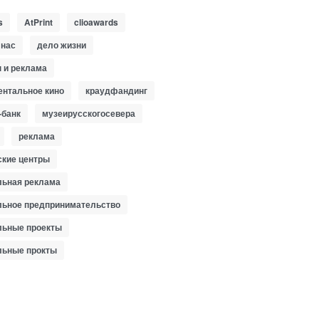
s
AtPrint
clioawards
 нас
дело жизни
 и реклама
ентальное кино
краудфандинг
-банк
музеирусскогосевера
реклама
ские центры
льная реклама
льное предпринимательство
льные проекты
льные прокты