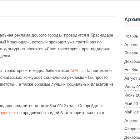
Архив
альная реклама доброго города» проводится в Краснодаре
Ноябрь 
ый Краснодар», который проходит уже третий раз по
Апрель 
о-культурных проектов «Своя траектория» при поддержке
Январь 
одежи.
Декабрь
Ноябрь 
я траектория» и медиа-библиотекой
AtPrint.
На ней можно
аснодарских конкурсов социальной рекламы «Так просто
Август 
чистоты», а также образцы лучших социальных плакатов из
Июль 2
Июнь 2
Май 201
одар» продлится до декабря 2012 года. Он пройдет в
Май 201
просто!»
по продвижению идей благотворительности и
Апрель 
Февраль
Декабрь