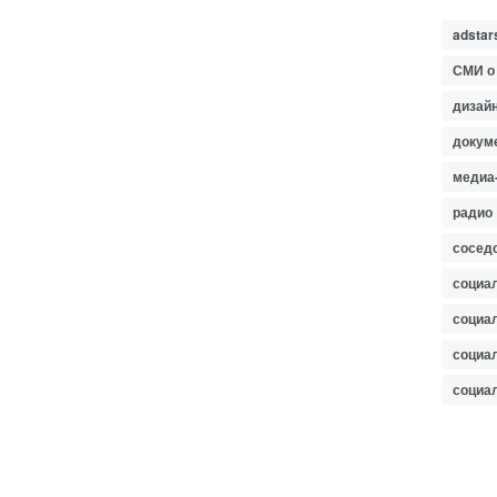
adstar
СМИ о
дизайн
докум
медиа
радио
сосед
социа
социа
социа
социа