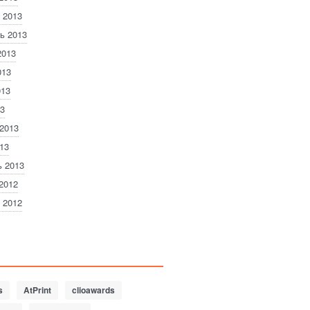
 2013
ь 2013
2013
013
013
3
2013
13
 2013
2012
 2012
s
AtPrint
clioawards