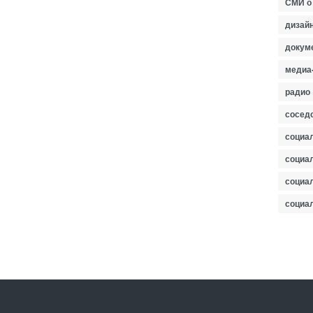
СМИ о
дизайн
докум
медиа
радио
сосед
социа
социа
социа
социа