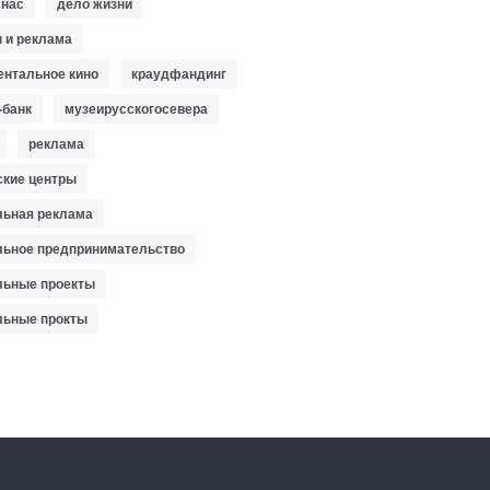
 нас
дело жизни
 и реклама
ентальное кино
краудфандинг
-банк
музеирусскогосевера
реклама
ские центры
льная реклама
льное предпринимательство
льные проекты
льные прокты