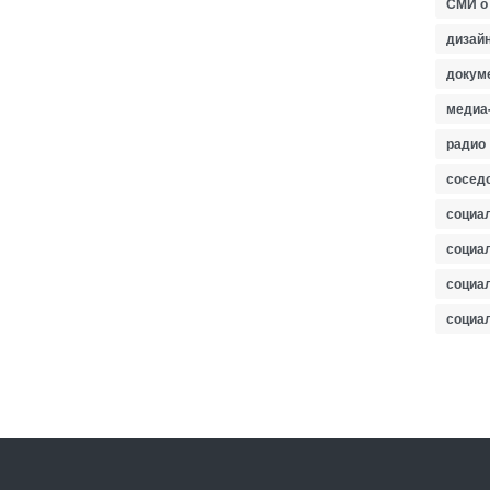
СМИ о
дизайн
докум
медиа
радио
сосед
социа
социа
социа
социа