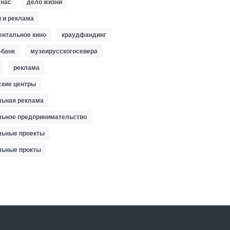
 нас
дело жизни
 и реклама
ентальное кино
краудфандинг
-банк
музеирусскогосевера
реклама
ские центры
льная реклама
льное предпринимательство
льные проекты
льные прокты