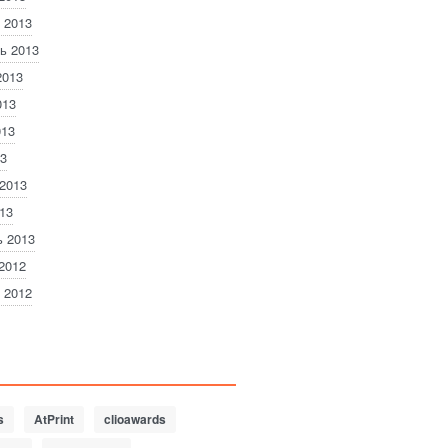
 2013
ь 2013
2013
013
013
3
2013
13
 2013
2012
 2012
s
AtPrint
clioawards