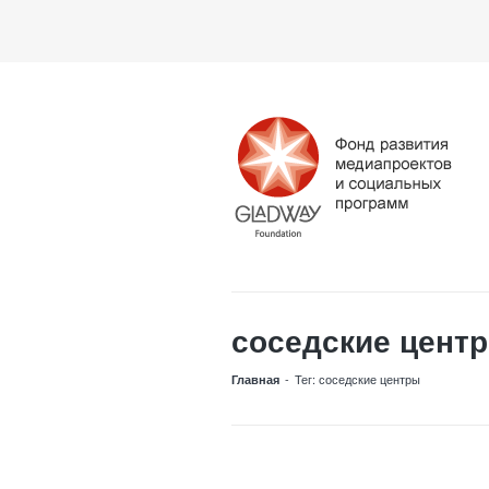
соседские цент
-
Тег: соседские центры
Главная