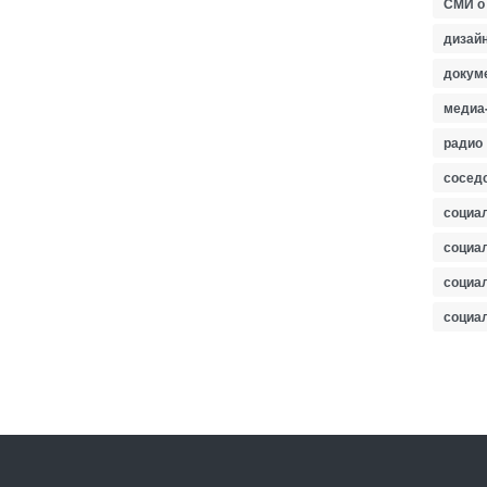
СМИ о
дизайн
докум
медиа
радио
сосед
социа
социа
социа
социа