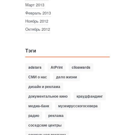
Март 2013
Февраль 2013
Ноябрь 2012
Октябрь 2012
Тэги
adstars
AtPrint
clioawards
СМИ о нас
дело жизни
дизайн и реклама
документальное кино
краудфандинг
медиа-банк
музеирусскогосевера
радио
реклама
соседские центры
социальная реклама